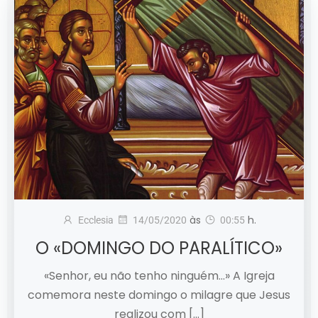
às
h.
Ecclesia
14/05/2020
00:55
O «DOMINGO DO PARALÍTICO»
«Senhor, eu não tenho ninguém…» A Igreja
comemora neste domingo o milagre que Jesus
realizou com […]