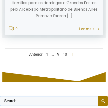
Homilias para os domingos e Grandes Festas
pelo Arcebispo Metropolitano de Buenos Aires,
Primaz e Exarca […]
Ler mais
0
Posts
Posts
Page
Page
Page
Page
…
11
Anterior
1
9
10
navigation
navigation
Search
for: