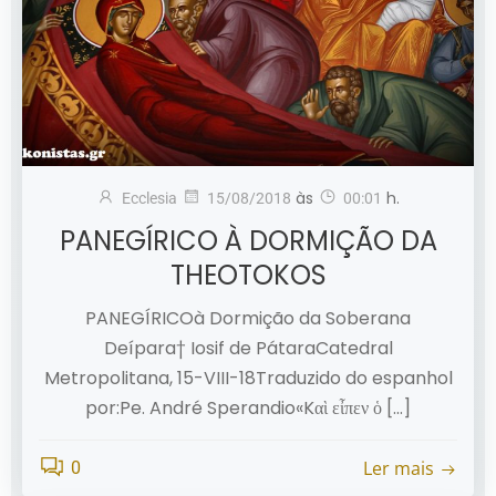
às
h.
Ecclesia
15/08/2018
00:01
PANEGÍRICO À DORMIÇÃO DA
THEOTOKOS
PANEGÍRICOà Dormição da Soberana
Deípara† Iosif de PátaraCatedral
Metropolitana, 15-VIII-18Traduzido do espanhol
por:Pe. André Sperandio«Kαὶ εἶπεν ὁ […]
Ler mais
0