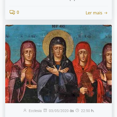
Ler mais
0
às
h.
Ecclesia
03/05/2020
22:50