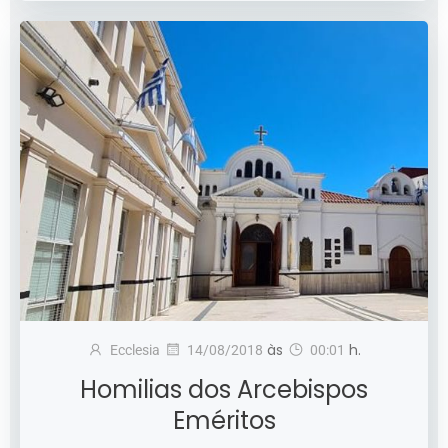
às
h.
Ecclesia
14/08/2018
00:01
Homilias dos Arcebispos
Eméritos