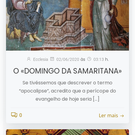
às
h.
Ecclesia
02/06/2020
03:13
O «DOMINGO DA SAMARITANA»
Se tivéssemos que descrever o termo
“apocalipse”, acredito que a perícope do
evangelho de hoje seria […]
Ler mais
0