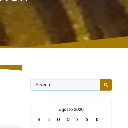
Search
for:
agosto 2026
S
T
Q
Q
S
S
D