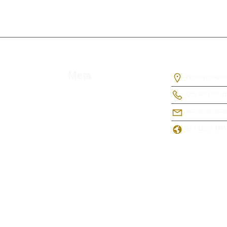
Meta
Florianópolis,
(55 48) 98 4
ecclesia@eccle
ECCLESIA BRA