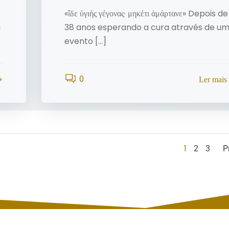
«ἴδε ὑγιὴς γέγονας· μηκέτι ἁμάρτανε» Depois de
a
38 anos esperando a cura através de u
evento […]
0
Ler mais
Post
Page
Page
Page
1
2
3
P
navi