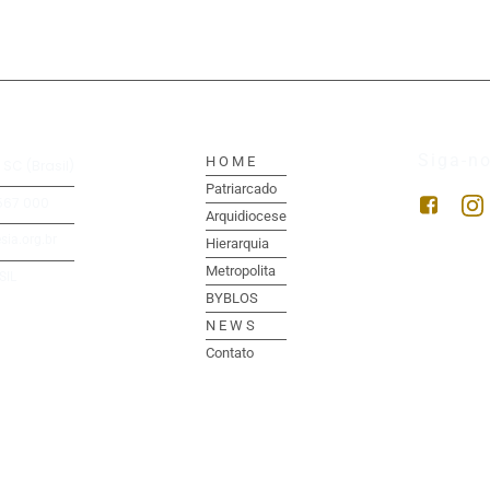
Siga-no
H O M E
 SC (Brasil)
Patriarcado
567 000
Arquidiocese
sia.org.br
Hierarquia
Metropolita
SIL
BYBLOS
N E W S
Contato