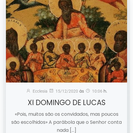
às
h.
Ecclesia
15/12/2020
10:06
XI DOMINGO DE LUCAS
«Pois, muitos são os convidados, mas poucos
são escolhidos» A parábola que o Senhor conta
nada […]