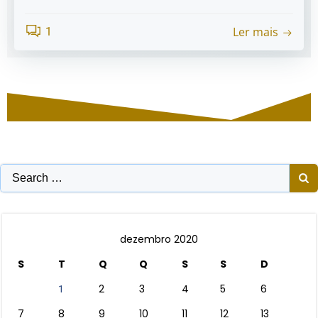
Ler mais
1
Search
for:
dezembro 2020
S
T
Q
Q
S
S
D
2
3
4
5
6
1
7
8
9
10
11
12
13