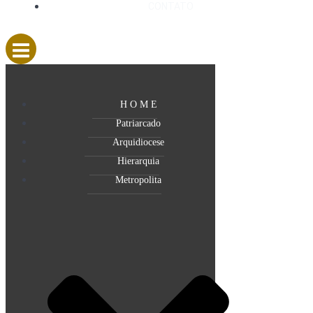
CONTATO
H O M E
Patriarcado
Arquidiocese
Hierarquia
Metropolita