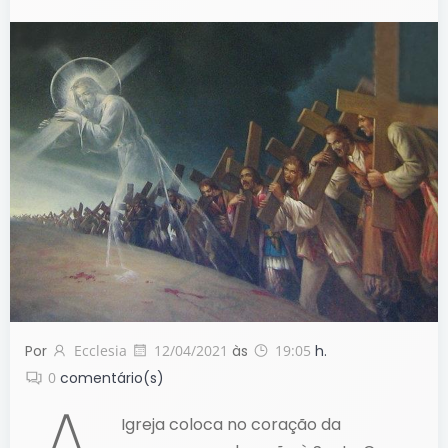
Por
Ecclesia
12/04/2021
às
19:05
h.
0
comentário(s)
Igreja coloca no coração da