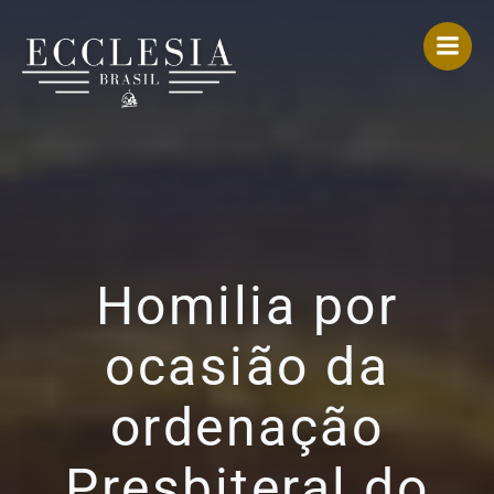
Pular
para
o
conteúdo
Homilia por
ocasião da
ordenação
Presbiteral do