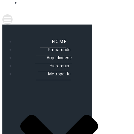
H O M E
Patriarcado
Arquidiocese
Hierarquia
Metropolita