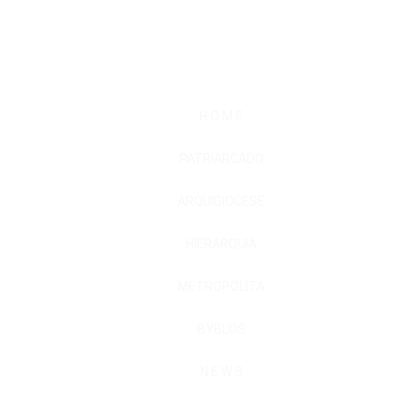
H O M E
PATRIARCADO
ARQUIDIOCESE
HIERARQUIA
METROPOLITA
BYBLOS
N E W S