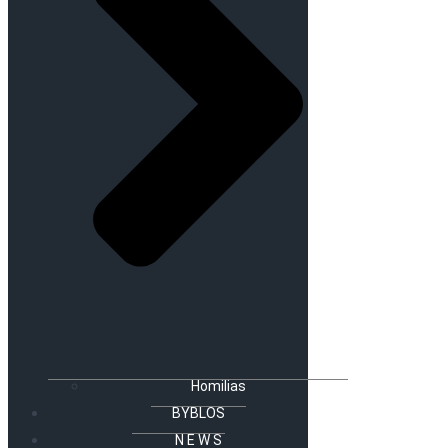
Homilias
BYBLOS
N E W S