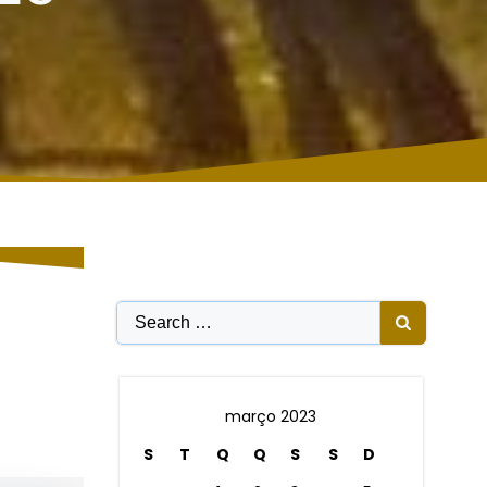
Search
for:
março 2023
S
T
Q
Q
S
S
D