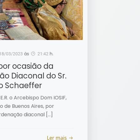
às
h.
18/03/2023
21:42
por ocasião da
o Diaconal do Sr.
o Schaeffer
E.R. o Arcebispo Dom IOSIF,
o de Buenos Aires, por
rdenação diaconal […]
Ler mais