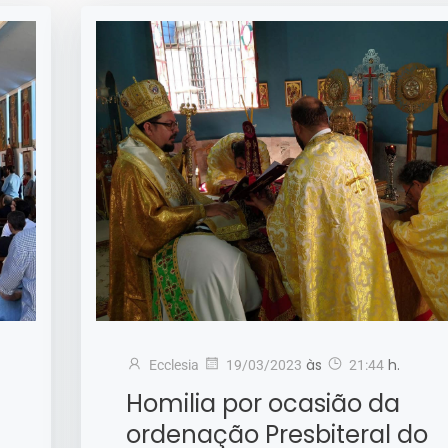
às
h.
Ecclesia
19/03/2023
21:44
Homilia por ocasião da
ordenação Presbiteral do