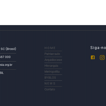
Siga-no
H O M E
 SC (Brasil)
Patriarcado
567 000
Arquidiocese
sia.org.br
Hierarquia
Metropolita
SIL
BYBLOS
N E W S
Contato