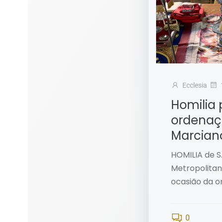
Ecclesia
Homilia 
ordenaçã
Marcian
HOMILIA de S.
Metropolitan
ocasião da o
0