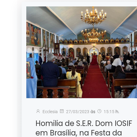
às
h.
Ecclesia
27/03/2023
15:15
Homilia de S.E.R. Dom IOSIF
em Brasília, na Festa da