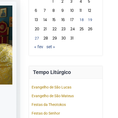
1
2
3
4
5
6
7
8
9
10
11
12
13
14
15
16
17
18
19
20
21
22
23
24
25
26
28
29
30
31
27
« fev
set »
Tempo Litúrgico
Evangelho de São Lucas
Evangelho de São Mateus
Festas da Theotokos
Festas do Senhor