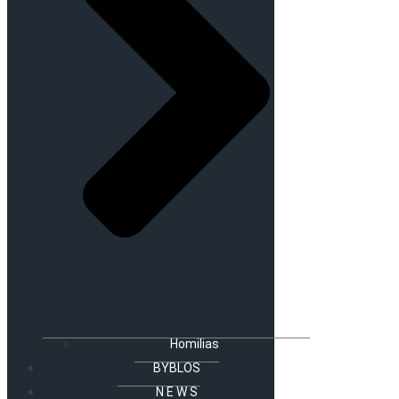
Homilias
BYBLOS
N E W S