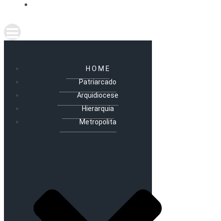
H O M E
Patriarcado
Arquidiocese
Hierarquia
Metropolita