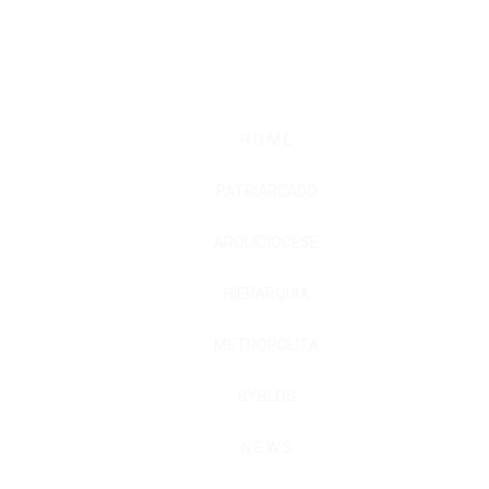
H O M E
PATRIARCADO
ARQUIDIOCESE
HIERARQUIA
METROPOLITA
BYBLOS
N E W S