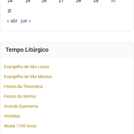
24
25
26
27
28
29
30
31
« abr
jun »
Tempo Litúrgico
Evangelho de São Lucas
Evangelho de São Mateus
Festas da Theotokos
Festas do Senhor
Grande Quaresma
Homilias
Nicéia 1700 Anos