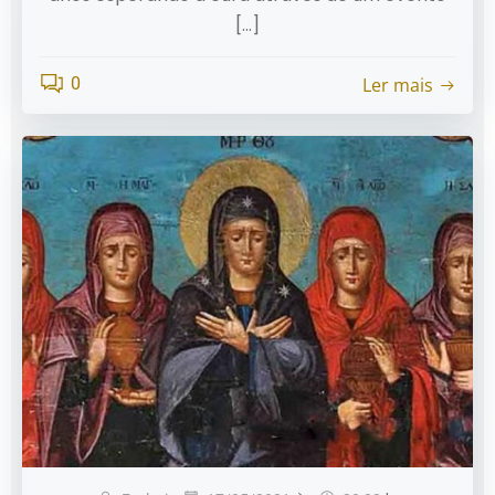
[…]
Ler mais
0