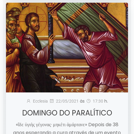
às
h.
Ecclesia
22/05/2021
17:30
DOMINGO DO PARALÍTICO
«ἴδε ὑγιὴς γέγονας· μηκέτι ἁμάρτανε» Depois de 38
anos esperando a cura através de um evento