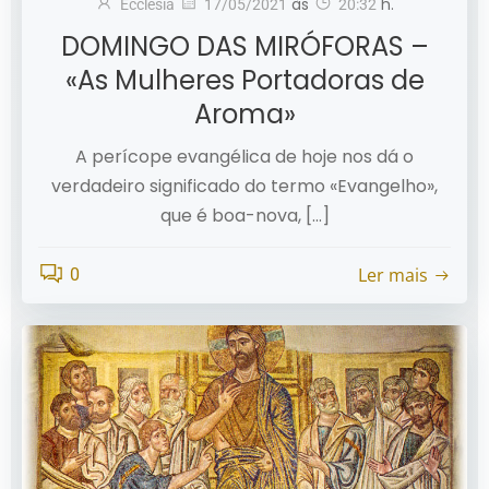
às
h.
Ecclesia
17/05/2021
20:32
DOMINGO DAS MIRÓFORAS –
«As Mulheres Portadoras de
Aroma»
A perícope evangélica de hoje nos dá o
verdadeiro significado do termo «Evangelho»,
que é boa-nova, […]
Ler mais
0