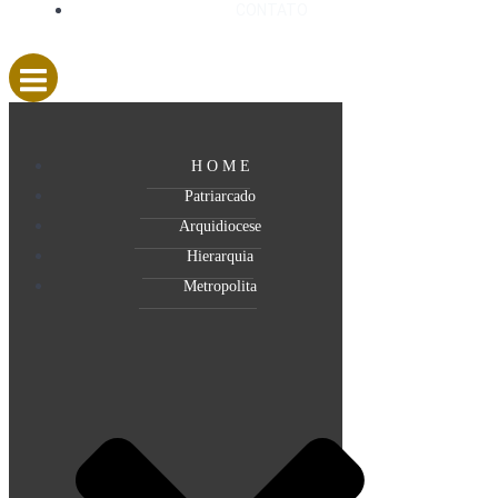
CONTATO
H O M E
Patriarcado
Arquidiocese
Hierarquia
Metropolita