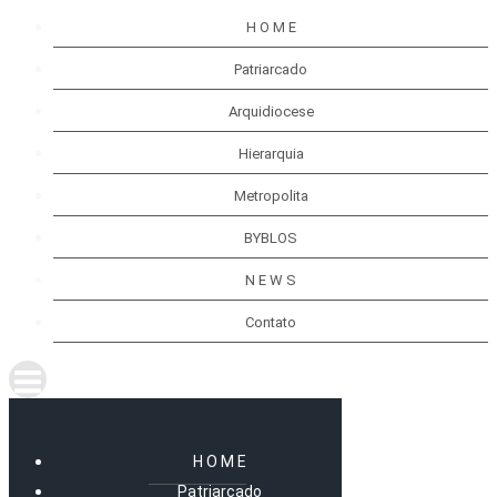
H O M E
Patriarcado
Arquidiocese
Hierarquia
Metropolita
BYBLOS
N E W S
Contato
H O M E
Patriarcado