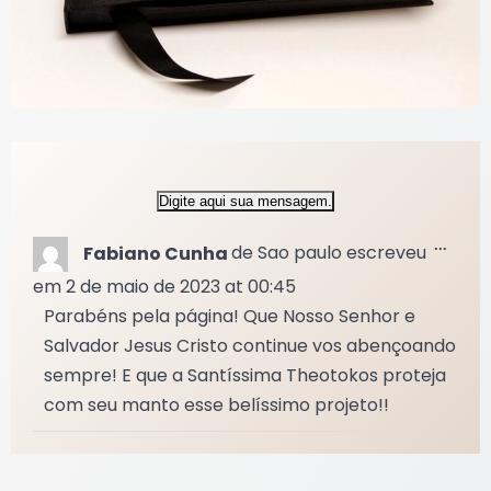
Altern
...
Fabiano Cunha
de
Sao paulo
escreveu
esta
metab
em
2 de maio de 2023
at
00:45
Parabéns pela página! Que Nosso Senhor e
Salvador Jesus Cristo continue vos abençoando
sempre! E que a Santíssima Theotokos proteja
com seu manto esse belíssimo projeto!!