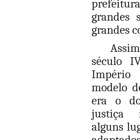
prefeitur
grandes 
grandes c
Assim
século I
Impéri
modelo de
era o do
justiça
alguns lu