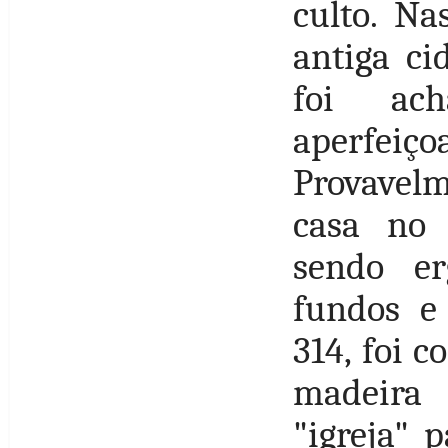
culto. Na
antiga ci
foi ac
aperfeiç
Provavelm
casa no 
sendo e
fundos e
314, foi 
madeira 
"igreja" 