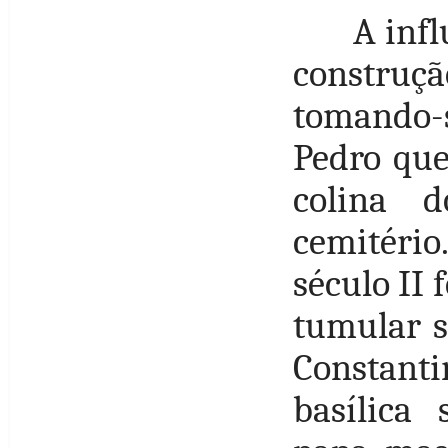
A infl
construçã
tomando-s
Pedro que
colina 
cemitério
século II
tumular s
Constan
basílica