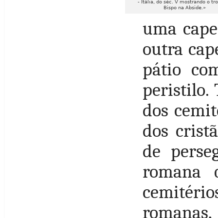
- Itália, do séc. V mostrando o tr
Bispo na Abside.»
uma capel
outra cap
pátio co
peristilo
dos cemit
dos crist
de perseg
romana q
cemitéri
romanas