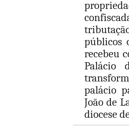
propried
confisca
tributaç
públicos 
recebeu c
Palácio 
transfor
palácio p
João de La
diocese d