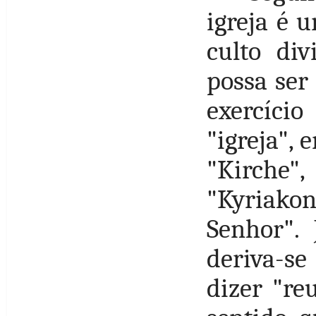
igreja é 
culto div
possa ser
exercício
"igreja",
"Kirche"
"Kyriako
Senhor". 
deriva-se
dizer "re