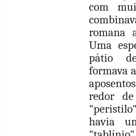
com mui
combinava
romana a
Uma espé
pátio de
formava a
aposentos
redor de
"peristil
havia um
"tablínio