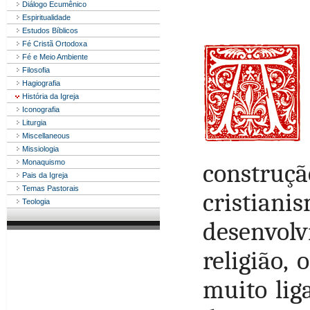
Diálogo Ecumênico
Espiritualidade
Estudos Bíblicos
Fé Cristã Ortodoxa
Fé e Meio Ambiente
Filosofia
Hagiografia
História da Igreja
Iconografia
Liturgia
Miscellaneous
Missiologia
Monaquismo
construç
Pais da Igreja
Temas Pastorais
cristia
Teologia
desenvo
religião,
muito lig