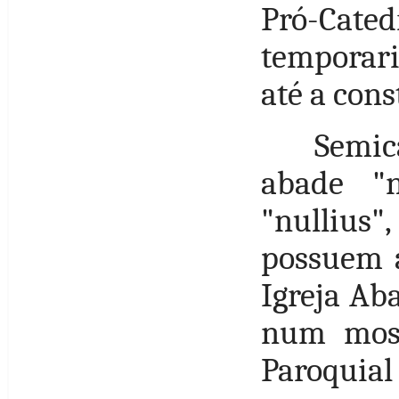
Pró-Ca
temporar
até a cons
Semic
abade "
"nullius
possuem a
Igreja Aba
num most
Paroquial