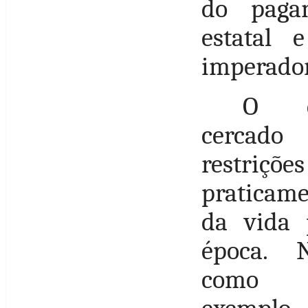
do pagan
estatal 
imperador
O c
cercad
restriç
praticam
da vida 
época. 
como 