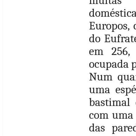
muitas 
domésti
Europos, 
do Eufrat
em 256,
ocupada p
Num quar
uma espéc
bastimal 
com uma 
das pare