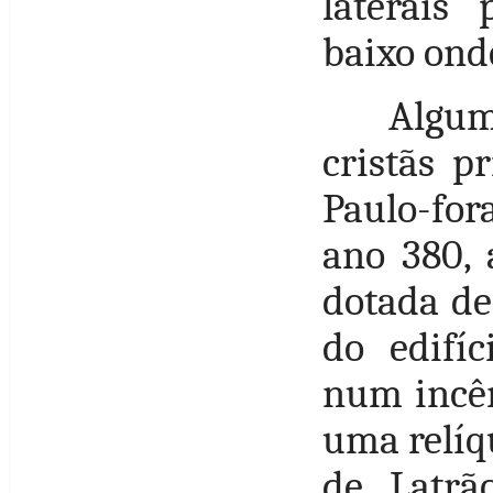
laterais
baixo onde
Algum
cristãs p
Paulo-for
ano 380, 
dotada de
do edifíc
num incên
uma relíqu
de Latrã