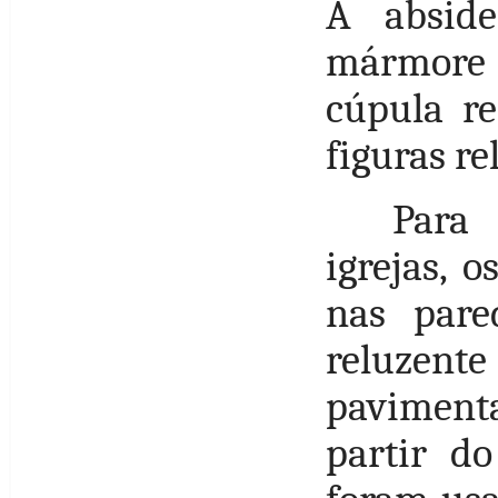
A absid
mármore 
cúpula r
figuras re
Para
igrejas, 
nas pare
reluzente
paviment
partir d