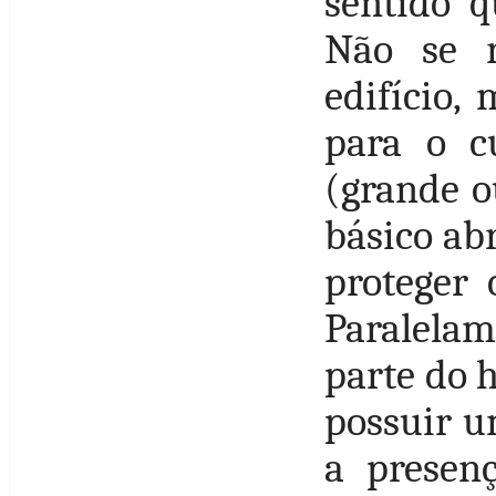
sentido q
Não se r
edifício,
para o cu
(grande o
básico abr
proteger 
Paralelam
parte do 
possuir u
a presen