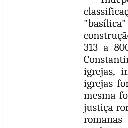
classifica
"basílica
construç
313 a 80
Constanti
igrejas, 
igrejas f
mesma for
justiça r
romanas 