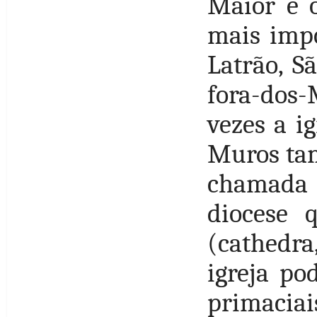
Maior é o
mais impo
Latrão, S
fora-dos-
vezes a i
Muros tam
chamada 
diocese 
(cathedr
igreja po
primaciai