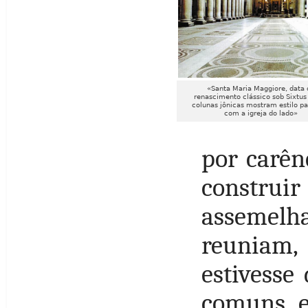
«Santa Maria Maggiore, data 
renascimento clássico sob Sixtus I
colunas jônicas mostram estilo p
com a igreja do lado»
por carên
construir
assemelh
reuniam, 
estivesse
comuns, 