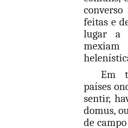
converso 
feitas e 
lugar a
mexiam 
helenístic
Em t
países on
sentir, ha
domus, ou 
de campo 