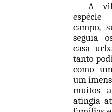
A vi
espécie
campo, s
seguia o
casa urb
tanto pod
como um
um imenso
muitos a
atingia a
famílias 