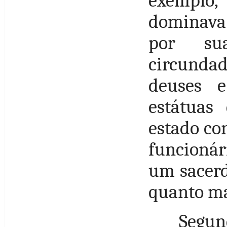
exemplo,
dominava
por su
circunda
deuses e
estátuas
estado con
funcionár
um sacerdo
quanto mai
Segun