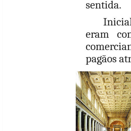
sentida.
Inici
eram com
comercian
pagãos atr