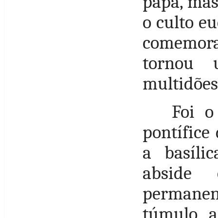
papa, mas
o culto e
comemora
tornou u
multidões 
Foi o
pontífice
a basíli
abside 
permanen
túmulo, a