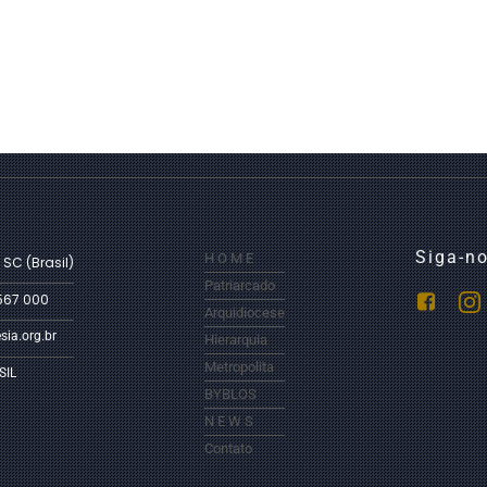
Siga-no
H O M E
 SC (Brasil)
Patriarcado
567 000
Arquidiocese
sia.org.br
Hierarquia
Metropolita
SIL
BYBLOS
N E W S
Contato