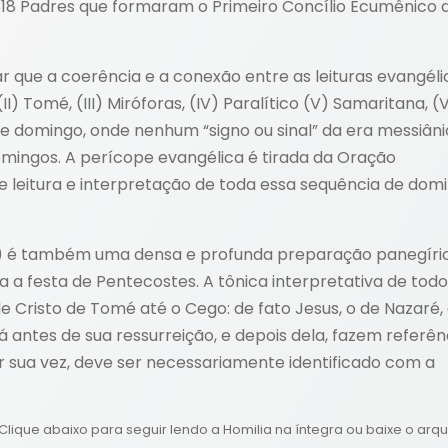
18 Padres que formaram o Primeiro Concílio Ecumênico 
que a coerência e a conexão entre as leituras evangéli
I) Tomé, (III) Miróforas, (IV) Paralítico (V) Samaritana, (V
te domingo, onde nenhum “signo ou sinal” da era messiâni
ingos. A perícope evangélica é tirada da Oração
e leitura e interpretação de toda essa sequência de domi
s) é também uma densa e profunda preparação panegíri
 a festa de Pentecostes. A tônica interpretativa de todo
e Cristo de Tomé até o Cego: de fato Jesus, o de Nazaré, 
á antes de sua ressurreição, e depois dela, fazem referên
or sua vez, deve ser necessariamente identificado com a
Clique abaixo para seguir lendo a Homilia na íntegra ou baixe o arqu