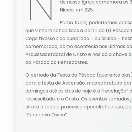
N
de nossa Igreja comemora os 3
Niceia, em 325.
Prima facie,
poderíamos pensar 
que vinham sendo lidas a partir da (I) Páscoa (I
Cego tivesse sido quebrado – ou diluída – nes
comemorado, como acontecia nos últimos dom
Arquissacerdotal de Cristo e nos dá a chave d
da Páscoa ao Pentecostes.
O período da Festa da Páscoa (quarenta dia
para a festa de Ascensão, mas sobretudo para
domingos até os dias de hoje é a “revelação” d
ressuscitado, é o Cristo. Os eventos tomados j
direta a todo o processo apocalíptico que, p
“Economia Divina”…