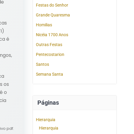
de
Festas do Senhor
Grande Quaresma
cas
Homilias
I)
Nicéia 1700 Anos
ca é
Outras Festas
ngos,
Pentecostarion
Santos
Semana Santa
ca
s os
é o
cia
Páginas
Hierarquia
ivo pdf.
Hierarquia