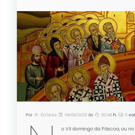
Por
Ecclesia
04/06/2020
às
00:48
h.
0
co
o VII domingo da Páscoa, ou n