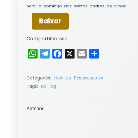
homilia-domingo-dos-santos-padres-de-niceia
Baixar
Compartilhe isso:
WhatsApp
Telegram
Facebook
X
Email
Share
Categories:
Homilias
Pentecostarion
Tags:
No Tag
Post
Anterior
navigation