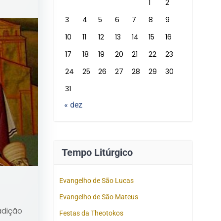
1
2
3
4
5
6
7
8
9
10
11
12
13
14
15
16
17
18
19
20
21
22
23
24
25
26
27
28
29
30
31
« dez
Tempo Litúrgico
Evangelho de São Lucas
Evangelho de São Mateus
adição
Festas da Theotokos