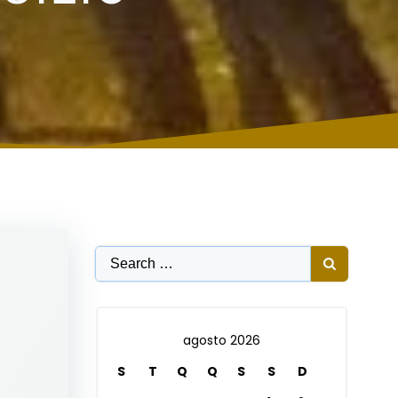
Search
for:
agosto 2026
S
T
Q
Q
S
S
D